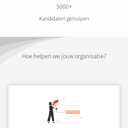
 op de
5000+
e. Hierdoor
Kandidaten geholpen
 website-
ren
nte
enties
gebaseerd
 gedrag van
Hoe helpen we jouw organisatie?
ezoeker.
uren