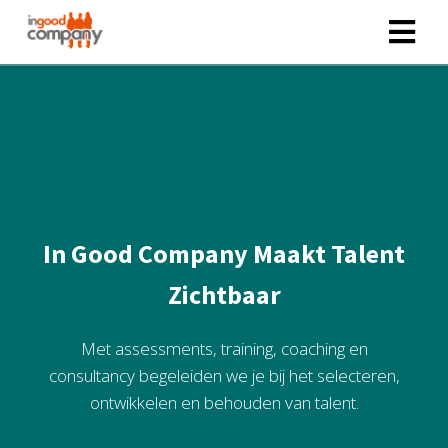
ngen
 policy
oneel
In Good Company Maakt Talent
onele
Zichtbaar
s zijn
kelijk om
bsite te
Met assessments, training, coaching en
ken. Ze
consultancy begeleiden we je bij het selecteren,
 gebruikt
ontwikkelen en behouden van talent.
asisfuncties
der deze