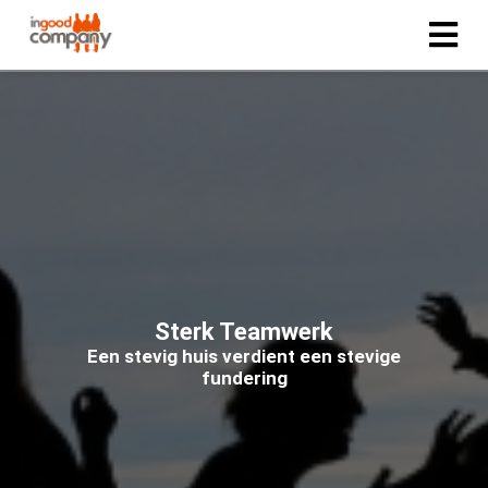
ngen
 policy
oneel
onele
s zijn
Sterk Teamwerk
kelijk om
Een stevig huis verdient een stevige
bsite te
fundering
ken. Ze
 gebruikt
asisfuncties
der deze