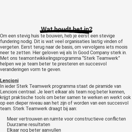
 op de
e. Hierdoor
 website-
ren
Wat houdt het in?
nte
Om een stevig huis te bouwen, heb je eerst een stevige
enties
fundering nodig. Dit is wat veel organisaties lastig vinden of
vergeten. Eerst terug naar de basis, om vervolgens iets moois
gebaseerd
neer te zetten. Hier geloven wij als In Good Company sterk in.
 gedrag van
Met ons teamontwikkelingsprogramma “Sterk Teamwerk”
ezoeker.
helpen we je team beter te presteren en succesvol
veranderingen vorm te geven.
Lencioni
uren
In ieder Sterk Teamwerk programma staat de piramide van
Lencioni centraal. Je leert elkaar als team nog beter kennen,
krijgt praktische tools om beter samen te werken en werkt ook
op een dieper niveau aan het zijn of worden van een succesvol
team. Sterk Teamwerk draagt bij aan:
Meer vertrouwen en ruimte voor constructieve conflicten
Duurzame resultaten
Elkaar nog beter aanvullen