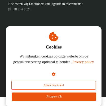
Hoe meten wij Emotionele Intelligentie in assessments?
18 juni 2024
© In Good Company
Cookies
KVK: 91724201
BTW-nummer: 865750488B01
Wij gebruiken cookies op onze website om de
gebruikerservaring optimaal te houden.
Privacy policy
Alleen functioneel
Accepteer alle