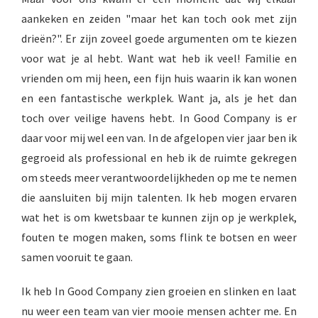
 op de
aankeken en zeiden "maar het kan toch ook met zijn
e. Hierdoor
drieën?". Er zijn zoveel goede argumenten om te kiezen
 website-
voor wat je al hebt. Want wat heb ik veel! Familie en
ren
vrienden om mij heen, een fijn huis waarin ik kan wonen
nte
en een fantastische werkplek. Want ja, als je het dan
enties
gebaseerd
toch over veilige havens hebt. In Good Company is er
 gedrag van
daar voor mij wel een van. In de afgelopen vier jaar ben ik
ezoeker.
gegroeid als professional en heb ik de ruimte gekregen
om steeds meer verantwoordelijkheden op me te nemen
uren
die aansluiten bij mijn talenten. Ik heb mogen ervaren
wat het is om kwetsbaar te kunnen zijn op je werkplek,
fouten te mogen maken, soms flink te botsen en weer
samen vooruit te gaan.
Ik heb In Good Company zien groeien en slinken en laat
nu weer een team van vier mooie mensen achter me. En