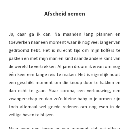
s kan de
e niet
Afscheid nemen
oneren.
ieken
Ja, daar ga ik dan. Na maanden lang plannen en
ische
toewerken naar een moment waar ik nog veel langer van
s worden
gedroomd hebt. Het is nu echt tijd om mijn koffers te
kt om
pakken en met mijn man en kind naar de andere kant van
em
tie te
de wereld te vertrekken. Al jaren droom ik ervan om nog
elen over
één keer een lange reis te maken. Het is eigenlijk nooit
drag van
een geschikt moment om die knoop door te hakken en
zoeker op
dan echt te gaan. Maar corona, een verbouwing, een
site.
zwangerschap en dan zo'n kleine baby in je armen zijn
ing
toch allemaal wel goede redenen om nog even in de
ingcookies
veilige haven te blijven.
 gebruikt
oekers te
Maar voor ons kwam er een moment dat wij elkaar