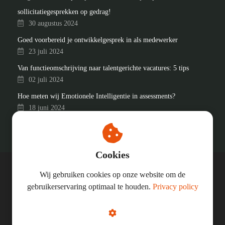
sollicitatiegesprekken op gedrag!
30 augustus 2024
Goed voorbereid je ontwikkelgesprek in als medewerker
23 juli 2024
Van functieomschrijving naar talentgerichte vacatures: 5 tips
02 juli 2024
Hoe meten wij Emotionele Intelligentie in assessments?
18 juni 2024
Cookies
Wij gebruiken cookies op onze website om de
© In Good Company
gebruikerservaring optimaal te houden.
Privacy policy
KVK: 91724201
BTW-nummer: 865750488B01