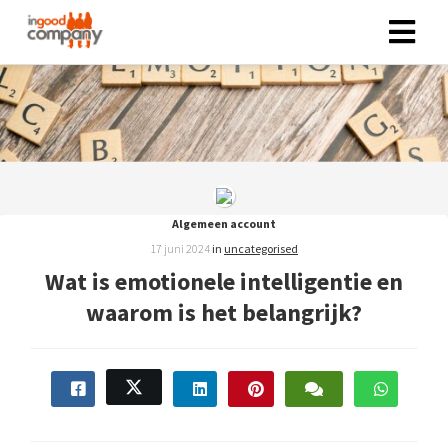
ngen
 policy
Algemeen account
oneel
17 juni 2024
in
uncategorised
onele
Wat is emotionele intelligentie en
s zijn
waarom is het belangrijk?
kelijk om
bsite te
ken. Ze
 gebruikt
asisfuncties
der deze