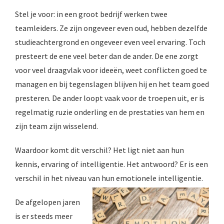
s kan de
Stel je voor: in een groot bedrijf werken twee
e niet
teamleiders. Ze zijn ongeveer even oud, hebben dezelfde
oneren.
studieachtergrond en ongeveer even veel ervaring. Toch
ieken
presteert de ene veel beter dan de ander. De ene zorgt
ische
voor veel draagvlak voor ideeën, weet conflicten goed te
s worden
managen en bij tegenslagen blijven hij en het team goed
kt om
presteren. De ander loopt vaak voor de troepen uit, er is
em
regelmatig ruzie onderling en de prestaties van hem en
tie te
elen over
zijn team zijn wisselend.
drag van
zoeker op
Waardoor komt dit verschil? Het ligt niet aan hun
site.
kennis, ervaring of intelligentie. Het antwoord? Er is een
verschil in het niveau van hun emotionele intelligentie.
ing
ingcookies
De afgelopen jaren
 gebruikt
is er steeds meer
oekers te