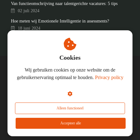
Van functieomschrijving naar talentgerichte vacatures: 5 tips
02 juli 2024
Hoe meten wij Emotionele Intelligentie in assessments?
18 juni 2024
Cookies
Wij gebruiken cookies op onze website om de
© In Good Company
gebruikerservaring optimaal te houden.
Privacy policy
KVK: 91724201
BTW-nummer: 865750488B01
Alleen functioneel
Accepteer alle