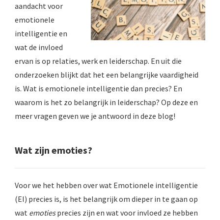
aandacht voor
 op de
emotionele
e. Hierdoor
 website-
intelligentie en
ren
wat de invloed
nte
ervan is op relaties, werk en leiderschap. En uit die
enties
onderzoeken blijkt dat het een belangrijke vaardigheid
gebaseerd
is. Wat is emotionele intelligentie dan precies? En
 gedrag van
waarom is het zo belangrijk in leiderschap? Op deze en
ezoeker.
meer vragen geven we je antwoord in deze blog!
uren
Wat zijn emoties?
Voor we het hebben over wat Emotionele intelligentie
(EI) precies is, is het belangrijk om dieper in te gaan op
wat
emoties
precies zijn en wat voor invloed ze hebben