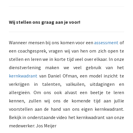
s kan de
e niet
oneren.
Wij stellen ons graag aan je voor!
ieken
ische
Wanneer mensen bij ons komen voor een
assessment
of
s worden
een coachgesprek, vragen wij van hen om zich open te
kt om
stellen en leren we in korte tijd veel over elkaar. In onze
em
tie te
dienstverlening maken we veel gebruik van het
elen over
kernkwadrant
van Daniel Ofman, een model inzicht te
drag van
verkrijgen in talenten, valkuilen, uitdagingen en
zoeker op
allergieën. Om ons ook alvast een beetje te leren
site.
kennen, zullen wij ons de komende tijd aan jullie
ing
voorstellen aan de hand van ons eigen kernkwadrant.
ingcookies
Bekijk in onderstaande video het kernkwadrant van onze
 gebruikt
medewerker: Jos Meijer
oekers te