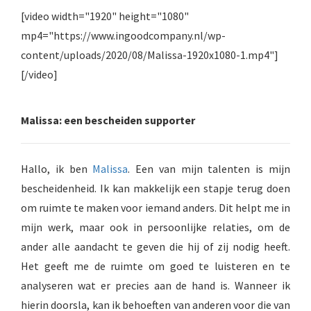
 op de
[video width="1920" height="1080"
e. Hierdoor
mp4="https://www.ingoodcompany.nl/wp-
 website-
content/uploads/2020/08/Malissa-1920x1080-1.mp4"]
ren
[/video]
nte
enties
gebaseerd
Malissa: een bescheiden supporter
 gedrag van
ezoeker.
Hallo, ik ben
Malissa
. Een van mijn talenten is mijn
bescheidenheid. Ik kan makkelijk een stapje terug doen
uren
om ruimte te maken voor iemand anders. Dit helpt me in
mijn werk, maar ook in persoonlijke relaties, om de
ander alle aandacht te geven die hij of zij nodig heeft.
Het geeft me de ruimte om goed te luisteren en te
analyseren wat er precies aan de hand is. Wanneer ik
hierin doorsla, kan ik behoeften van anderen voor die van